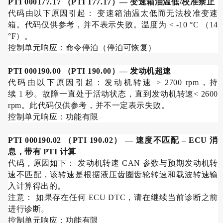
PTI 000177.17
（
PTI 177.17
）
—
变速箱油温低
/
校准禁止
代码由以下原因引起： 变速箱油温太低而无法校准变速
箱。代码仅供参考，并不表示失败。温度为
< -10 °C
（
14
°F
）。
控制单元响应：命令停泊（停泊可恢复）
PTI 000190.00
（
PTI 190.00
）
—
发动机超速
代码由以下原因引起：发动机转速
> 2700 rpm
，持
续
1
秒。故障一直处于活动状态，直到发动机转速
< 2600
rpm
。此代码仅供参考，并不一定表示失败。
控制单元响应：功能有限
PTI 000190.02
（
PTI 190.02
）
—
速度不匹配
– ECU
消
息，带有
PTI
计算
代码，原因如下： 发动机转速
CAN
参数与预期发动机转
速不匹配，该转速是根据液压齿圈齿轮转速和载波转速输
入计算得出的。
注意： 如果存在任何
ECU DTC
，请在继续当前诊断之前
进行诊断。
控制单元响应：功能有限