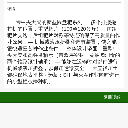
详情
带
中央大梁
的新型圆盘耙系列 — 多个挂接拖
拉机的位置，重型耙片（100至120公斤），前组
耙片交迭，后组耙片对称等特点确保了
高质量的作
业效果
，— 机械或液压
折叠和调节
装置，使之能
很快适应各种作业条件 — 整体
设计坚固
，重型中
央大梁和高强度轴承（带双层密封，黄油嘴润滑的
两个锥形滚针轴承） — 能够在运输时对部件进行
机械或液压折叠，以保证
运输安全
— 大直径
压土
辊
确保地表平整 - 选装：
SH
, 与灭茬作业同时进行
的小型植被播种机。
返回顶部