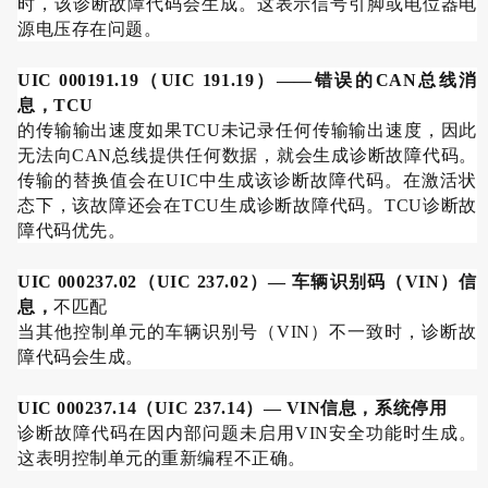
时，该诊断故障代码会生成。这表示信号引脚或电位器电
源电压存在问题。
UIC 000191.19
（
UIC 191.19
）
——
错误的
CAN
总线消
息，
TCU
的传输输出速度如果
TCU
未记录任何传输输出速度，因此
无法向
CAN
总线提供任何数据，就会生成诊断故障代码。
传输的替换值会在
UIC
中生成该诊断故障代码。在激活状
态下，该故障还会在
TCU
生成诊断故障代码。
TCU
诊断故
障代码优先。
UIC 000237.02
（
UIC 237.02
）
—
车辆识别码（
VIN
）信
息，
不匹配
当其他控制单元的车辆识别号（
VIN
）不一致时，诊断故
障代码会生成。
UIC 000237.14
（
UIC 237.14
）
— VIN
信息，系统停用
诊断故障代码在因内部问题未启用
VIN
安全功能时生成。
这表明控制单元的重新编程不正确。