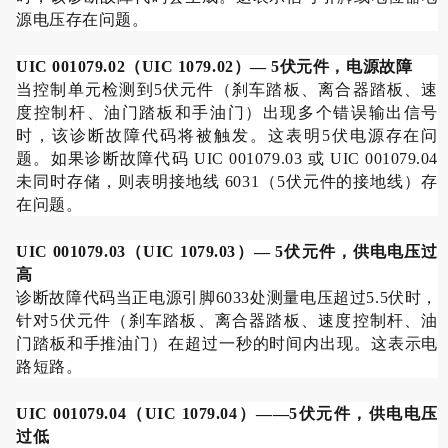
源电压存在问题。
UIC 001079.02
（
UIC 1079.02
）
— 5
伏元件，电源故障
当控制单元检测到
5
伏元件（刹车踏板、离合器踏板、速
度控制杆、油门踏板和手油门）出现多个错误输出信号
时，该诊断故障代码将被触发。这表明
5
伏电源存在问
题。如果诊断故障代码
UIC 001079.03
或
UIC 001079.04
未同时存储，则表明接地线
6031
（
5
伏元件的接地线）存
在问题。
UIC 001079.03
（
UIC 1079.03
）
— 5
伏元件，供电电压过
高
诊断故障代码当正电源引脚
6033
处测量电压超过
5.5
伏时，
针对
5
伏元件（刹车踏板、离合器踏板、速度控制杆、油
门踏板和手推油门）在超过一秒的时间内出现。这表示电
路短路。
UIC 001079.04
（
UIC 1079.04
）
——5
伏元件，供电电压
过低