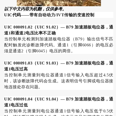
以下中文内容为机翻，仅供参考。
UIC代码
——
带有自动动力
/IVT
传输的变速控制
UIC 000091.02
（
UIC 91.02
）
— B79
加速踏板电位器，通
道
1
和通道
2
电压比率不正确
当控制单元检测到加速踏板电位器（
B79
）输出信号不匹
配时触发此诊断故障代码。通道
1
（引脚
6066
）的电压必
须是通道
2
（引脚
6045
）电压的两倍。
UIC 000091.03
（
UIC 91.03
）
— B79
加速踏板电位器，通
道
1
电压过高
当控制单元测量到电位器通道
1
信号输入电压超过
4.5
伏
时，该诊断故障代码会生成。这表明信号引脚或电位器接
地连接处存在问题。
UIC 000091.04
（
UIC 91.04
）
— B79
加速踏板电位器，通
道
1
电压过低
当控制单元测量到电位器通道
1
信号输入电压低于
0.5
伏