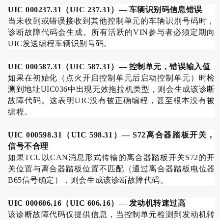
UIC 000237.31
（
UIC 237.31
）
—
车辆识别码信息错误
当未收到或错误接收到其他控制单元的车辆识别号码时，
诊断故障代码会生成。所有活跃的
VIN
参与者必须定期向
UIC
发送编程车辆识别号码。
UIC 000587.31
（
UIC 587.31
）
—
控制单元，错误输入值
如果在初始化（点火开启控制单元后启动控制单元）时检
测到地址
UIC036
中出现无效拖拉机类型，则会生成该诊断
故障代码。这表明
UIC
没有被正确编程，甚至根本没有被
编程。
UIC 000598.31
（
UIC 598.31
）
— S72
离合器踏板开关，
信号不合理
如果
TCU
以
CAN
消息形式传输的离合器踏板开关
S72
的开
关位置与离合器踏板位置不匹配（通过离合器踏板电位器
B65
信号确定），则会生成该诊断故障代码。
UIC 000606.16
（
UIC 606.16
）
—
发动机转速过高
该诊断故障代码仅提供信息，当控制单元检测到发动机转