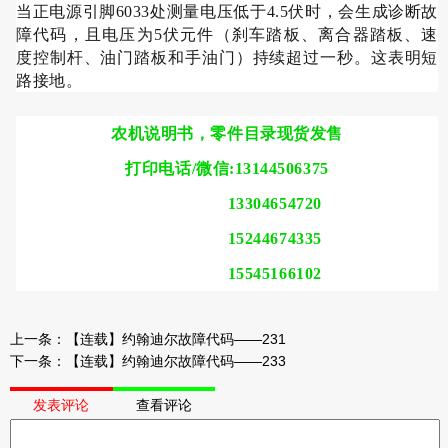
当正电源引脚
6033
处测量电压低于
4.5
伏时，会生成诊断故
障代码，且电压为
5
伏元件（刹车踏板、离合器踏板、速
度控制杆、油门踏板和手油门）持续超过一秒。这表明短
路接地。
农机说明书，零件目录现货发售
打印电话/微信:13144506375
13304654720
15244674335
15545166102
上一条：
【连载】约翰迪尔故障代码——231
下一条：
【连载】约翰迪尔故障代码——233
发表评论
查看评论