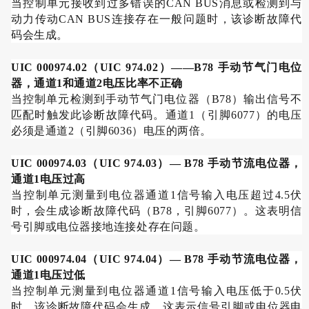
当控制单元接收到过多错误的
CAN BUS
消息或检测到与
动力传动
CAN BUS
连接存在一般问题时，该诊断故障代
码会生成。
UIC 000974.02
（
UIC 974.02
）
——B78
手动节气门电位
器，通道
1
和通道
2
电压比率不正确
当控制单元检测到手动节气门电位器（
B78
）输出信号不
匹配时触发此诊断故障代码。通道
1
（引脚
6077
）的电压
必须是通道
2
（引脚
6036
）电压的两倍。
UIC 000974.03
（
UIC 974.03
）
— B78
手动节流电位器，
通道
1
电压过高
当控制单元测量到电位器通道
1
信号输入电压超过
4.5
伏
时，会生成诊断故障代码（
B78
，引脚
6077
）。这表明信
号引脚或电位器接地连接处存在问题。
UIC 000974.04
（
UIC 974.04
）
— B78
手动节流电位器，
通道
1
电压过低
当控制单元测量到电位器通道
1
信号输入电压低于
0.5
伏
时，该诊断故障代码会生成。这表示信号引脚或电位器电